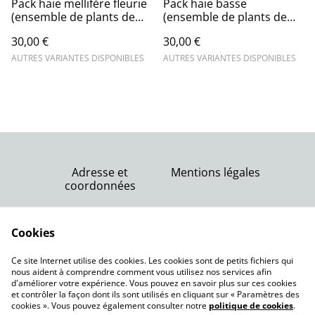
Pack haie mellifère fleurie
Pack haie basse
(ensemble de plants de
(ensemble de plants de
plusieurs espèces
plusieurs espèces
30,00 €
30,00 €
différentes)
différentes de faible
encombrement)
AUTRES VARIANTES DISPONIBLES
AUTRES VARIANTES DISPONIBLES
Adresse et
Mentions légales
coordonnées
Nous contacter
Conditions générales
Politique de
Cookies
de vente
confidentialité
Politique de cookies
Ce site Internet utilise des cookies. Les cookies sont de petits fichiers qui
nous aident à comprendre comment vous utilisez nos services afin
d'améliorer votre expérience. Vous pouvez en savoir plus sur ces cookies
et contrôler la façon dont ils sont utilisés en cliquant sur « Paramètres des
cookies ». Vous pouvez également consulter notre
politique de cookies
.