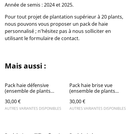
Année de semis : 2024 et 2025.
Pour tout projet de plantation supérieur à 20 plants,
nous pouvons vous proposer un pack de haie
personnalisé ; n'hésitez pas à nous solliciter en
utilisant le formulaire de contact.
Mais aussi :
Pack haie défensive
Pack haie brise vue
(ensemble de plants
(ensemble de plants
épineux de plusieurs
persistants de plusieurs
30,00 €
30,00 €
espèces différentes)
espèces différentes)
AUTRES VARIANTES DISPONIBLES
AUTRES VARIANTES DISPONIBLES