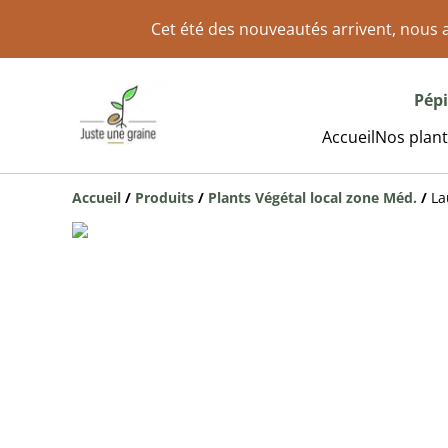
Cet été des nouveautés arrivent, nous a
Pépi
Accueil
Nos plant
Accueil
/
Produits
/
Plants Végétal local zone Méd.
/
La