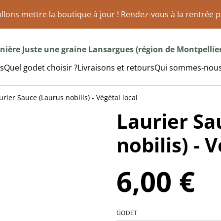
llons mettre la boutique à jour ! Rendez-vous à la rentrée p
nière Juste une graine Lansargues (région de Montpellier
s
Quel godet choisir ?
Livraisons et retours
Qui sommes-nous
urier Sauce (Laurus nobilis) - Végétal local
Laurier Sa
nobilis) - 
6,00 €
GODET