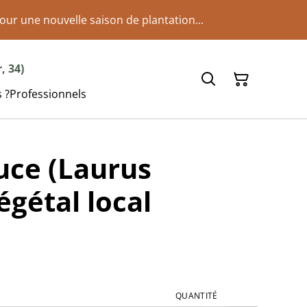
our une nouvelle saison de plantation...
, 34)
 ?
Professionnels
uce (Laurus
Végétal local
QUANTITÉ