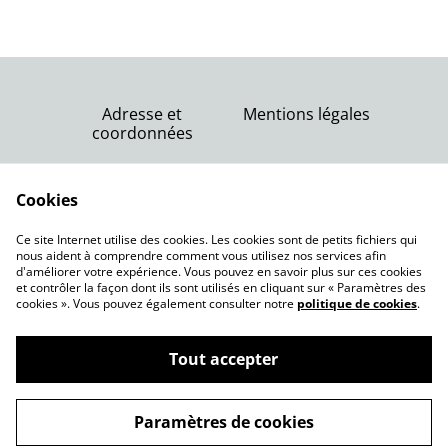
Adresse et
Mentions légales
coordonnées
Nous contacter
Conditions générales
Politique de
Cookies
de vente
confidentialité
Politique de cookies
Ce site Internet utilise des cookies. Les cookies sont de petits fichiers qui
nous aident à comprendre comment vous utilisez nos services afin
d'améliorer votre expérience. Vous pouvez en savoir plus sur ces cookies
et contrôler la façon dont ils sont utilisés en cliquant sur « Paramètres des
cookies ». Vous pouvez également consulter notre
politique de cookies
.
Tout accepter
Pépinière Juste une graine Lansargues
©
2026
(région de Montpellier, 34)
Paramètres de cookies
powered by