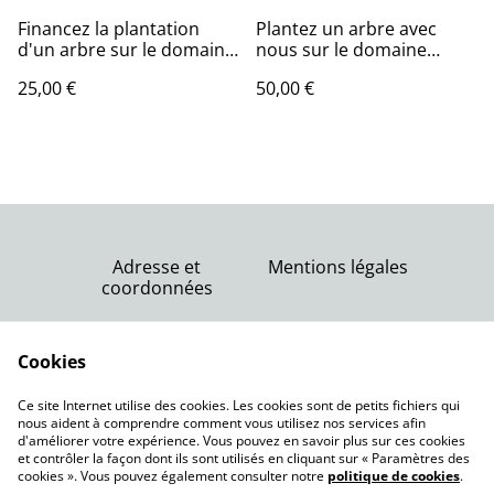
Financez la plantation
Plantez un arbre avec
d'un arbre sur le domaine
nous sur le domaine
Enclos de la croix à
Enclos de la croix à
25,00 €
50,00 €
Lansargues (34) !
Lansargues (34) !
Adresse et
Mentions légales
coordonnées
Nous contacter
Conditions générales
Politique de
Cookies
de vente
confidentialité
Politique de cookies
Ce site Internet utilise des cookies. Les cookies sont de petits fichiers qui
nous aident à comprendre comment vous utilisez nos services afin
d'améliorer votre expérience. Vous pouvez en savoir plus sur ces cookies
et contrôler la façon dont ils sont utilisés en cliquant sur « Paramètres des
cookies ». Vous pouvez également consulter notre
politique de cookies
.