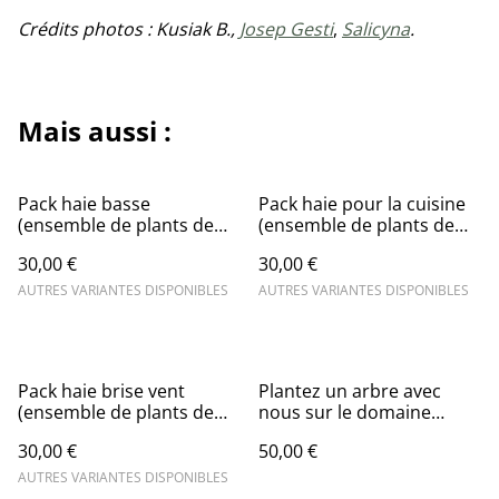
Crédits photos : Kusiak B.,
Josep Gesti
,
Salicyna
.
Mais aussi :
Pack haie basse
Pack haie pour la cuisine
(ensemble de plants de
(ensemble de plants de
plusieurs espèces
plusieurs espèces
30,00 €
30,00 €
différentes de faible
différentes)
encombrement)
AUTRES VARIANTES DISPONIBLES
AUTRES VARIANTES DISPONIBLES
Pack haie brise vent
Plantez un arbre avec
(ensemble de plants de
nous sur le domaine
plusieurs espèces
Enclos de la croix à
30,00 €
50,00 €
différentes)
Lansargues (34) !
AUTRES VARIANTES DISPONIBLES