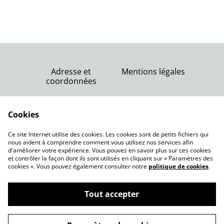
Adresse et
Mentions légales
coordonnées
Nous contacter
Conditions générales
Politique de
Cookies
de vente
confidentialité
Politique de cookies
Ce site Internet utilise des cookies. Les cookies sont de petits fichiers qui
nous aident à comprendre comment vous utilisez nos services afin
d'améliorer votre expérience. Vous pouvez en savoir plus sur ces cookies
et contrôler la façon dont ils sont utilisés en cliquant sur « Paramètres des
cookies ». Vous pouvez également consulter notre
politique de cookies
.
Tout accepter
Pépinière Juste une graine Lansargues
©
2026
(région de Montpellier, 34)