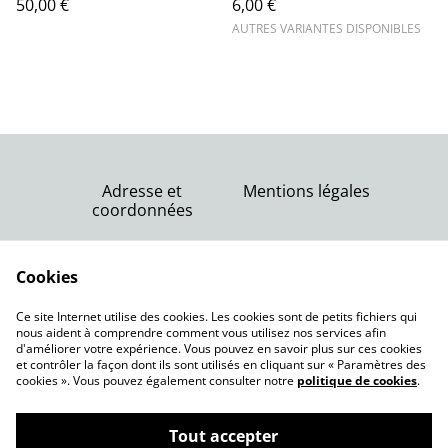
50,00 €
6,00 €
Lansargues (34) !
AUTRES VARIANTES DISPONIBLES
Adresse et
Mentions légales
coordonnées
Nous contacter
Conditions générales
Politique de
Cookies
de vente
confidentialité
Politique de cookies
Ce site Internet utilise des cookies. Les cookies sont de petits fichiers qui
nous aident à comprendre comment vous utilisez nos services afin
d'améliorer votre expérience. Vous pouvez en savoir plus sur ces cookies
et contrôler la façon dont ils sont utilisés en cliquant sur « Paramètres des
cookies ». Vous pouvez également consulter notre
politique de cookies
.
Tout accepter