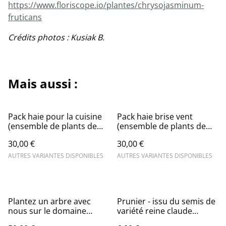
https://www.floriscope.io/plantes/chrysojasminum-
fruticans
Crédits photos : Kusiak B.
Mais aussi :
Pack haie pour la cuisine
Pack haie brise vent
(ensemble de plants de
(ensemble de plants de
plusieurs espèces
plusieurs espèces
30,00 €
30,00 €
différentes)
différentes)
AUTRES VARIANTES DISPONIBLES
AUTRES VARIANTES DISPONIBLES
Plantez un arbre avec
Prunier - issu du semis de
nous sur le domaine
variété reine claude
Enclos de la croix à
(Prunus Spp)