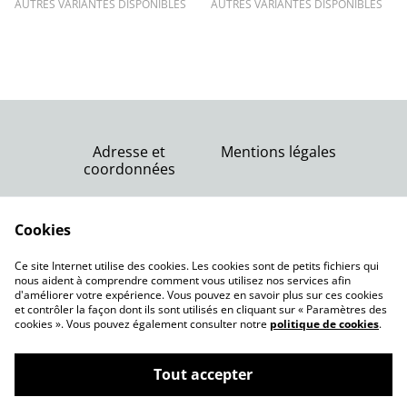
AUTRES VARIANTES DISPONIBLES
AUTRES VARIANTES DISPONIBLES
Adresse et
Mentions légales
coordonnées
Nous contacter
Conditions générales
Politique de
Cookies
de vente
confidentialité
Politique de cookies
Ce site Internet utilise des cookies. Les cookies sont de petits fichiers qui
nous aident à comprendre comment vous utilisez nos services afin
d'améliorer votre expérience. Vous pouvez en savoir plus sur ces cookies
et contrôler la façon dont ils sont utilisés en cliquant sur « Paramètres des
cookies ». Vous pouvez également consulter notre
politique de cookies
.
Tout accepter
Pépinière Juste une graine Lansargues
©
2026
(région de Montpellier, 34)