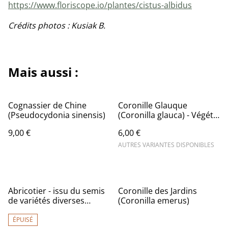
https://www.floriscope.io/plantes/cistus-albidus
Crédits photos : Kusiak B.
Mais aussi :
Cognassier de Chine
Coronille Glauque
(Pseudocydonia sinensis)
(Coronilla glauca) - Végétal
local
9,00 €
6,00 €
AUTRES VARIANTES DISPONIBLES
Abricotier - issu du semis
Coronille des Jardins
de variétés diverses
(Coronilla emerus)
(Prunus armeniaca)
ÉPUISÉ