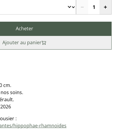
Acheter
Ajouter au panier
40 cm.
nos soins.
érault.
/2026
ousier :
plantes/hippophae-rhamnoides