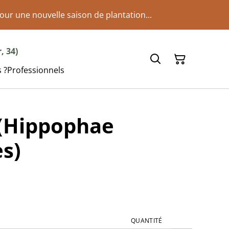
our une nouvelle saison de plantation...
, 34)
 ?
Professionnels
 (Hippophae
s)
QUANTITÉ