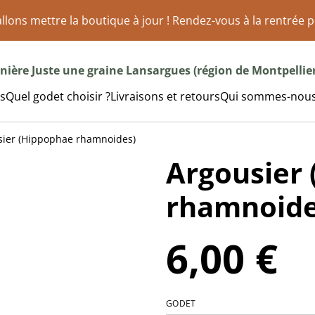
llons mettre la boutique à jour ! Rendez-vous à la rentrée p
nière Juste une graine Lansargues (région de Montpellier
s
Quel godet choisir ?
Livraisons et retours
Qui sommes-nous
sier (Hippophae rhamnoides)
Argousier
rhamnoide
6,00 €
GODET